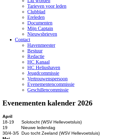
Lid worden
Tarieven voor leden
Clubblad
Ereleden
Documenten
Mijn Captain
Nieuwsbrieven
Contact
Havenmeester
Bestuur
Redactie
HC Kanaal
HC Heliushaven
Jeugdcommissie
Vertrouwenspersoon
Evenementencommissie
Geschillencommissie
Evenementen kalender 2026
April
18-19 Solotocht (WSV Hellevoetsluis)
19 Nieuwe ledendag
30/4-3/5 Duo tocht Zeeland (WSV Hellevoetsluis)
Mei