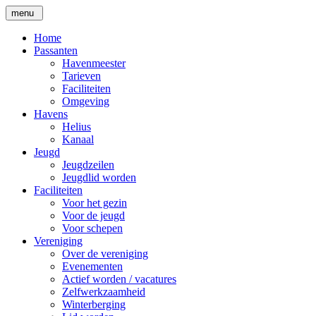
menu
Home
Passanten
Havenmeester
Tarieven
Faciliteiten
Omgeving
Havens
Helius
Kanaal
Jeugd
Jeugdzeilen
Jeugdlid worden
Faciliteiten
Voor het gezin
Voor de jeugd
Voor schepen
Vereniging
Over de vereniging
Evenementen
Actief worden / vacatures
Zelfwerkzaamheid
Winterberging