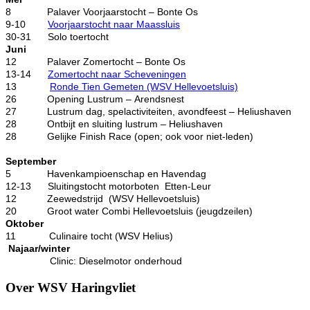
8 Palaver Voorjaarstocht – Bonte Os
9-10
Voorjaarstocht naar Maassluis
30-31 Solo toertocht
Juni
12 Palaver Zomertocht – Bonte Os
13-14
Zomertocht naar Scheveningen
13
Ronde Tien Gemeten (WSV Hellevoetsluis)
26 Opening Lustrum
–
Arendsnest
27 Lustrum dag, spelactiviteiten, avondfeest
–
Heliushaven
28 Ontbijt en sluiting lustrum – Heliushaven
28 Gelijke Finish Race (open; ook voor niet-leden)
September
5 Havenkampioenschap en Havendag
12-13 Sluitingstocht motorboten Etten-Leur
12
Zeewedstrijd (WSV Hellevoetsluis)
20 Groot water Combi Hellevoetsluis (jeugdzeilen)
Oktober
11 Culinaire tocht (WSV Helius)
Najaar/winter
Clinic: Dieselmotor onderhoud
Over WSV Haringvliet